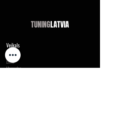
TUNING
LATVIA
Veikals
Audi
BMW
Mercedes
Opel
VW / Volkswagen
Universālās preces
Neatradi meklēto?
Chevrolet
Jeep
Universal
Didn't find?