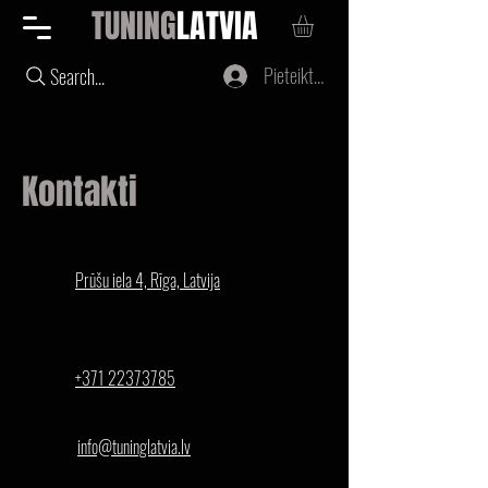
TUNING
LATVIA
Pieteikties
Search...
Kontakti
Prūšu iela 4, Rīga, Latvija
+371 22373785
info@tuninglatvia.lv