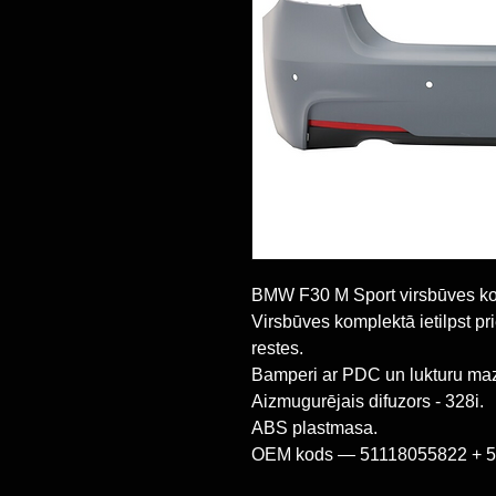
BMW F30 M Sport virsbūves ko
Virsbūves komplektā ietilpst p
restes.
Bamperi ar PDC un lukturu ma
Aizmugurējais difuzors - 328i.
ABS plastmasa.
OEM kods — 51118055822 + 