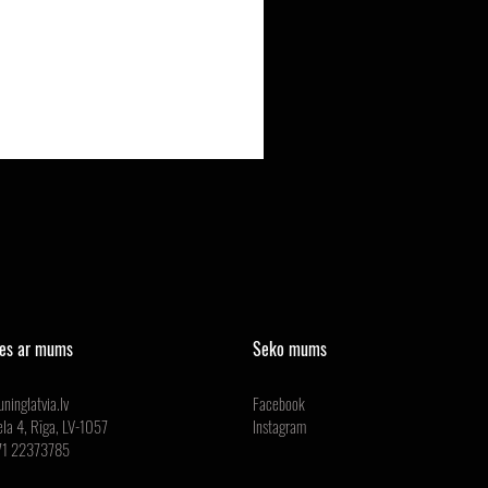
ies ar mums
Seko mums
ninglatvia.lv
Facebook
ela 4, Rīga, LV-1057
Instagram
371 22373785