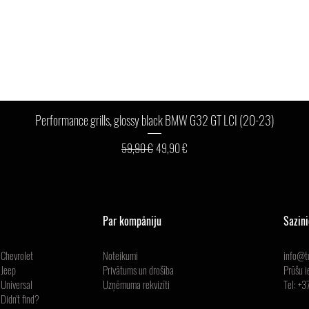
Ātrais skats
Performance grills, glossy black BMW G32 GT LCI (20-23)
Parastā cena
Izpārdošanas cena
59,90 €
49,90 €
Par kompāniju
Sazin
Chevrolet
Noteikumi
info@tu
Jeep
Privātums un drošība
Prūšu i
Universal
Uzņēmuma
rekvizīti
Tel: +
Didn't find?