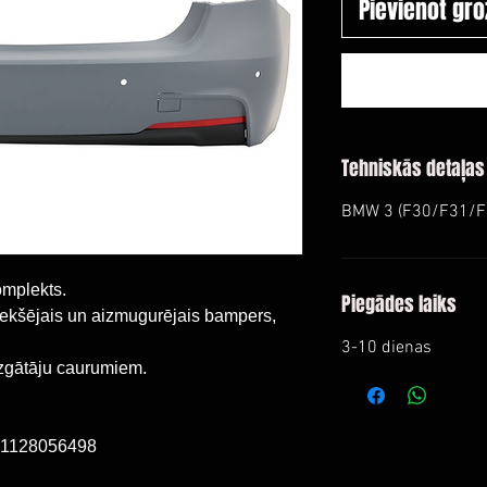
Pievienot gr
Tehniskās detaļas
BMW 3 (F30/F31/F3
mplekts.
Piegādes laiks
riekšējais un aizmugurējais bampers,
3-10 dienas
zgātāju caurumiem.
51128056498