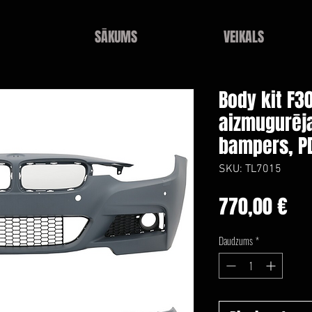
SĀKUMS
VEIKALS
Body kit F3
aizmugurēja
bampers, P
SKU: TL7015
Ce
770,00 €
Daudzums
*