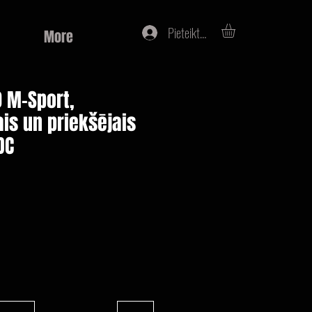
Pieteikties
More
0 M-Sport,
is un priekšējais
DC
na