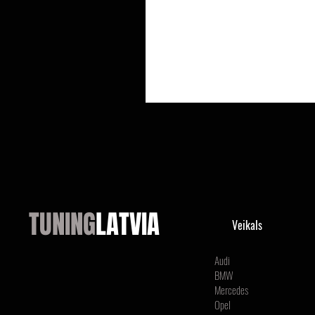
TUNING
LATVIA
Veikals
Audi
BMW
Mercedes
Opel