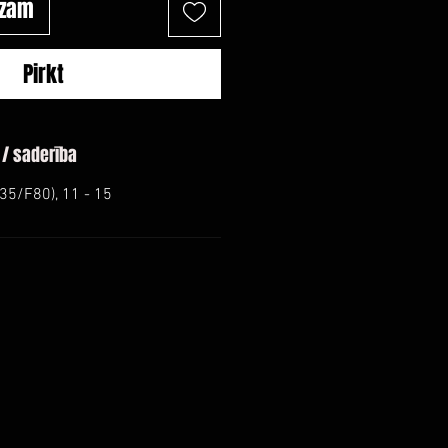
ozam
Pirkt
 / saderība
5/F80), 11 - 15