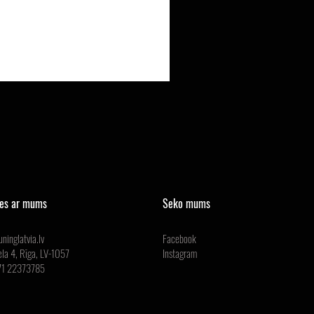
ies ar mums
Seko mums
ninglatvia.lv
Facebook
ela 4, Rīga, LV-1057
Instagram
371 22373785