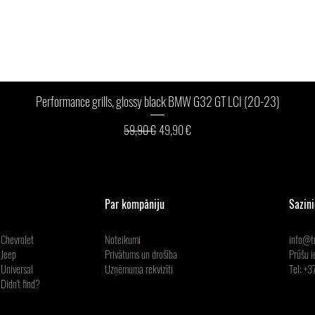
Ātrais skats
Performance grills, glossy black BMW G32 GT LCI (20-23)
Parastā cena
Izpārdošanas cena
59,90 €
49,90 €
Par kompāniju
Sazin
Chevrolet
Noteikumi
info@tu
Jeep
Privātums un drošība
Prūšu i
Universal
Uzņēmuma
rekvizīti
Tel: +
Didn't find?