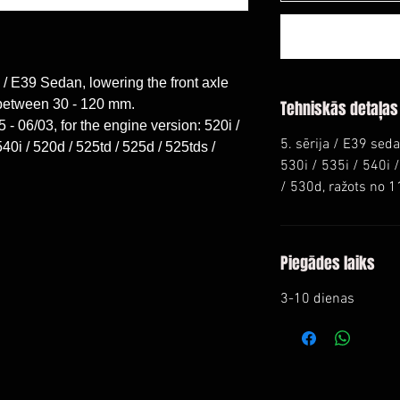
 E39 Sedan, lowering the front axle
between 30 - 120 mm.
Tehniskās detaļas
5 - 06/03, for the engine version: 520i /
5. sērija / E39 seda
 540i / 520d / 525td / 525d / 525tds /
530i / 535i / 540i 
/ 530d, ražots no 1
Piegādes laiks
3-10 dienas