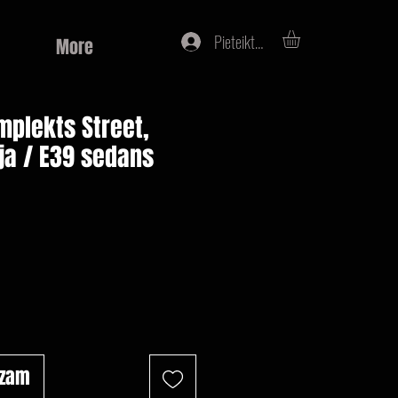
Pieteikties
More
mplekts Street,
ja / E39 sedans
na
ozam