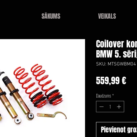
SĀKUMS
VEIKALS
Coilover ko
BMW 5. sēri
SKU: MTSGWBM04
Ce
559,99 €
Daudzums
*
Pievienot gr