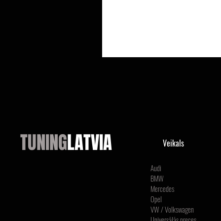
TUNING
LATVIA
Veikals
Audi
BMW
Mercedes
Opel
VW / Volkswagen
Universālās preces