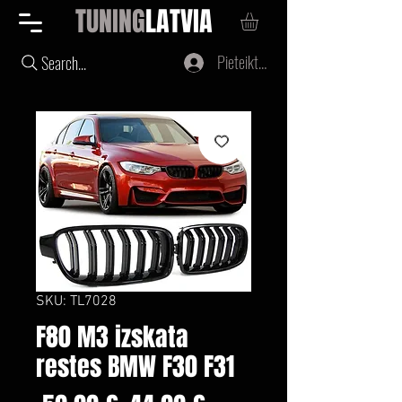
TUNING
LATVIA
Pieteikties
Search...
SKU: TL7028
F80 M3 izskata
restes BMW F30 F31