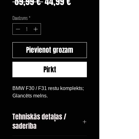
Parastā
Izpārdošanas
 59,99 € 
44,99 €
cena
cena
Daudzums
*
Pievienot grozam
Pirkt
BMW F30 / F31 restu komplekts;
Glancēts melns.
Tehniskās detaļas /
saderība