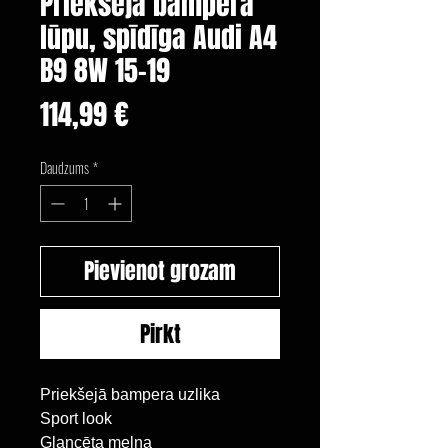
Priekšējā bampera
lūpu, spīdīga Audi A4
B9 8W 15-19
Cena
114,99 €
Daudzums
*
Pievienot grozam
Pirkt
Priekšejā bampera uzlika
Sport look
Glancēta melna