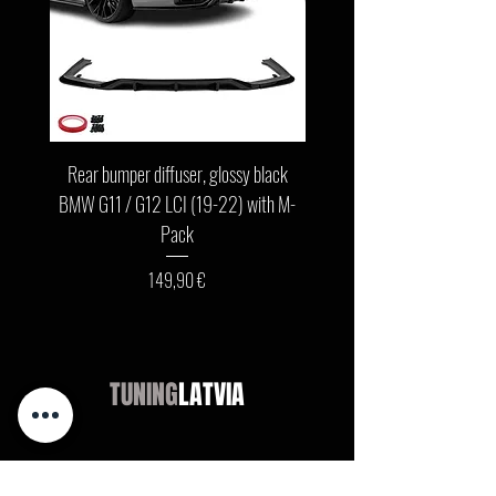
Rear bumper diffuser, glossy black
Front bumper lip, glossy b
BMW G11 / G12 LCI (19-22) with M-
G11 / G12 LCI (19-22) wit
Pack
Cena
149,90 €
TUNING
LATVIA
Veikals