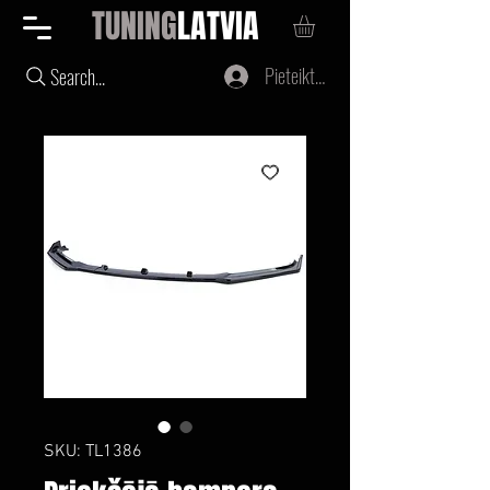
TUNING
LATVIA
Pieteikties
Search...
SKU: TL1386