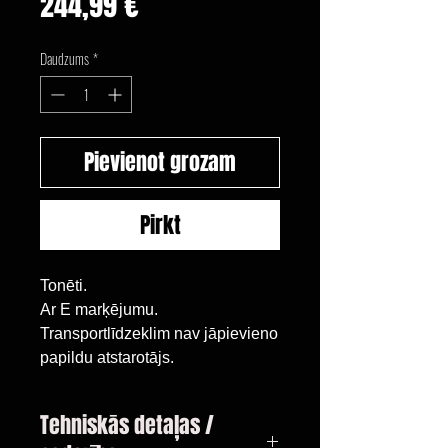
Cena
244,99 €
Daudzums
*
Pievienot grozam
Pirkt
Tonēti.
Ar E marķējumu.
Transportlīdzeklim nav jāpievieno
papildu atstarotājs.
Tehniskās detaļas /