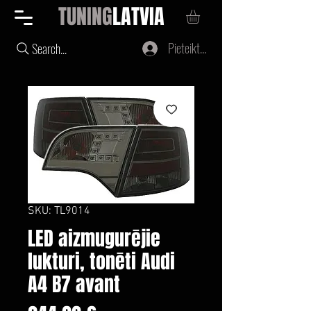
TUNING
LATVIA
Pieteikties
Search...
SKU: TL9014
LED aizmugurējie
lukturi, tonēti Audi
A4 B7 avant