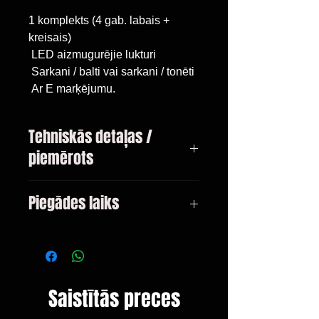
1 komplekts (4 gab. labais +
kreisais)
LED aizmugurējie lukturi
Sarkani / balti vai sarkani / tonēti
Ar E marķējumu.
Tehniskās detaļas /
piemērots
3. sērijas BMW tips E46
Piegādes laiks
09.2001. - 03.2005
Sedans
3-10 dienas
Saistītās preces