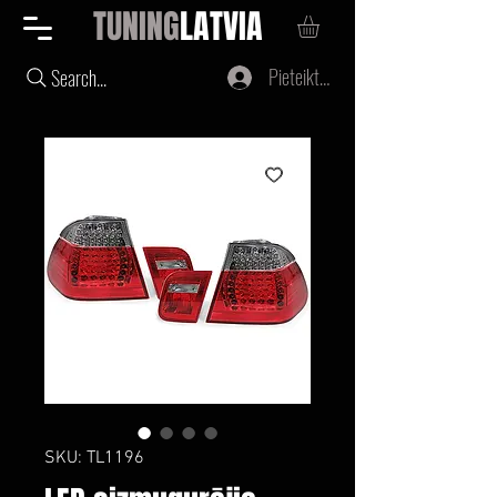
TUNING
LATVIA
Pieteikties
Search...
SKU: TL1196