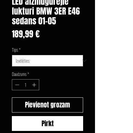
LED aizmugurējie
lukturi BMW 3ER E46
sedans 01-05
Cena
189,99 €
Tips
*
Daudzums
*
Pievienot grozam
Pirkt