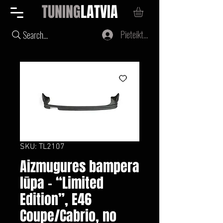
TUNING
LATVIA
Pieteikties
Search...
SKU: TL2107
Aizmugures bampera
lūpa – “Limited
Edition”, E46
Coupe/Cabrio, no