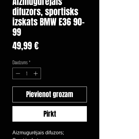
Aizmugurējais
difuzors, sportisks
izskats BMW E36 90-
99
Cena
49,99 €
Daudzums
*
Pievienot grozam
Pirkt
Aizmugurējais difuzors;