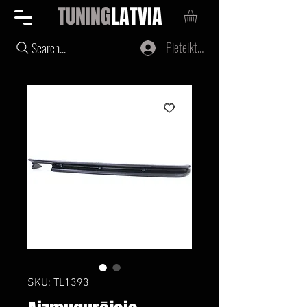
TUNING
LATVIA
Pieteikties
Search...
SKU: TL1393