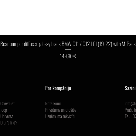
Ātrais skats
Rear bumper diffuser, glossy black BMW G11 / G12 LCI (19-22) with M-Pack
Cena
149,90 €
Par kompāniju
Sazin
Chevrolet
Noteikumi
info@tu
Jeep
Privātums un drošība
Prūšu i
Universal
Uzņēmuma
rekvizīti
Tel: +
Didn't find?