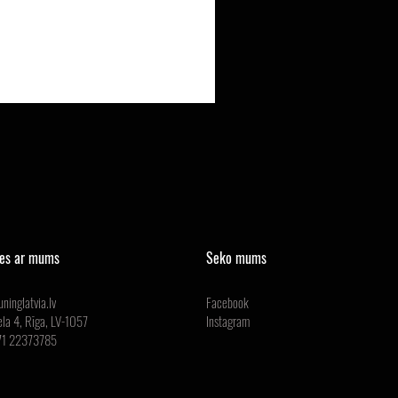
ies ar mums
Seko mums
ninglatvia.lv
Facebook
ela 4, Rīga, LV-1057
Instagram
371 22373785