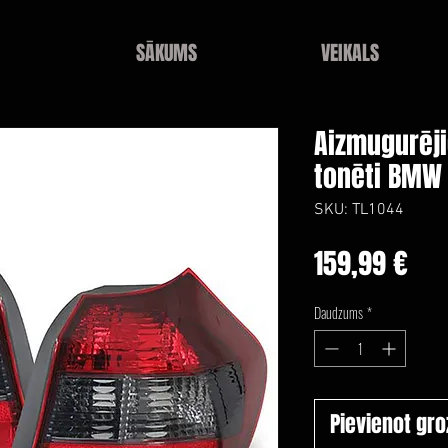
SĀKUMS
VEIKALS
Aizmugurēji
tonēti BMW 
SKU: TL1044
Ce
159,99 €
Daudzums
*
Pievienot gr