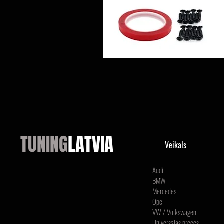
TUNING
LATVIA
Veikals
Audi
BMW
Mercedes
Opel
VW / Volkswagen
Universālās preces