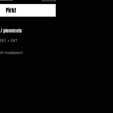
Pirkt
 / piemērots
 E81 + E87
ift modeļiem!