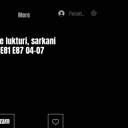
Pieteikties
More
e lukturi, sarkani
E81 E87 04-07
na
ozam