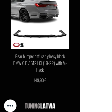
Rear bumper diffuser, glossy black
Front bumper lip, glossy b
BMW G11 / G12 LCI (19-22) with M-
G11 / G12 LCI (19-22) wit
Pack
Cena
149,90 €
TUNING
LATVIA