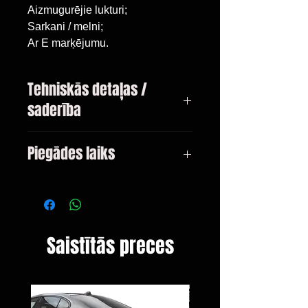
Aizmugurējie lukturi;
Sarkani / melni;
Ar E marķējumu.
Tehniskās detaļas /
saderība
VW T4
Piegādes laiks
1990. - 2003.gads
Bus / Transporter / Caravelle /
3-10 dienas
Multivan
Saistītās preces