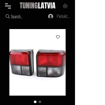
TUNING
LATVIA
Pieteikties
Search...