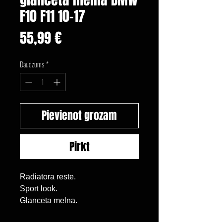
F10 F11 10-17
Cena
55,99 €
Daudzums
*
Pievienot grozam
Pirkt
Radiatora reste.
Sport look.
Glancēta melna.