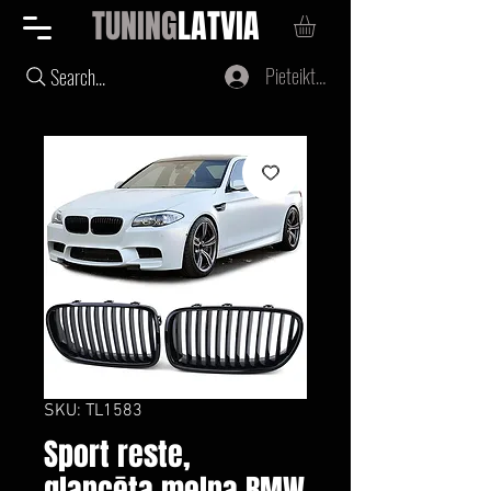
TUNING
LATVIA
Pieteikties
Search...
SKU: TL1583
Sport reste,
glancēta melna BMW