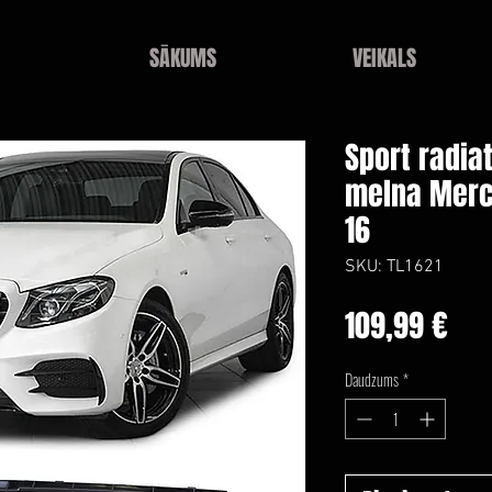
SĀKUMS
VEIKALS
Sport radia
melna Merc
16
SKU: TL1621
Ce
109,99 €
Daudzums
*