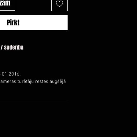
ozam
Pirkt
 / saderība
o 01.2016.
kameras turētāju restes augšējā