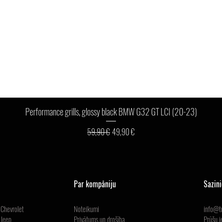
Ātrais skats
Performance grills, glossy black BMW G32 GT LCI (20-23)
Parastā cena
Izpārdošanas cena
59,90 €
49,90 €
Par kompāniju
Sazin
Chevrolet
Noteikumi
info@tu
Jeep
Privātums un drošība
Prūšu i