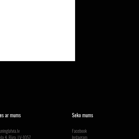
ies ar mums
Seko mums
ninglatvia.lv
Facebook
ela 4, Rīga, LV-1057
Instagram