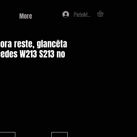
Pieteikties
More
tora reste, glancēta
edes W213 S213 no
na