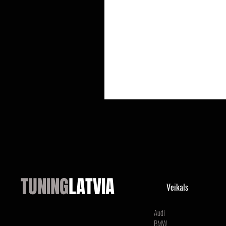
TUNING
LATVIA
Veikals
Audi
BMW