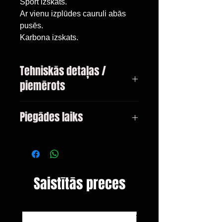
Sport izskats.
Ar vienu izplūdes cauruli abās
pusēs.
Karbona izskats.
Tehniskās detaļas /
piemērots
BMW 3.sērijas tipa F30, sedans no
Piegādes laiks
10.2011.
Piemērots tikai M pakotnes
3-10 dienas
bamperiem!
Saistītās preces