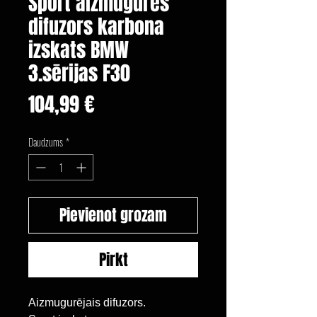
Sport aizmugures
difuzors karbona
izskats BMW
3.sērijas F30
Cena
104,99 €
Daudzums
*
Pievienot grozam
Pirkt
Aizmugurējais difuzors.