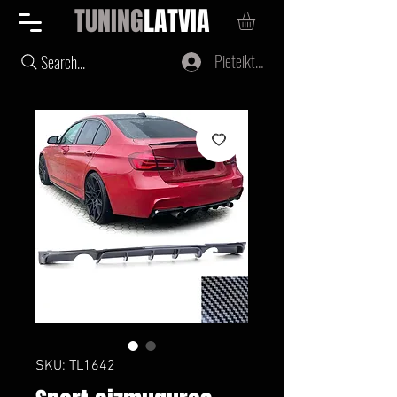
TUNING
LATVIA
Pieteikties
Search...
SKU: TL1642