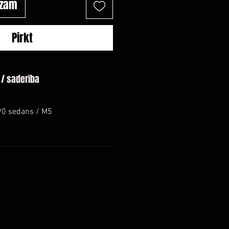
ozam
Pirkt
 / saderība
90 sedans / M5