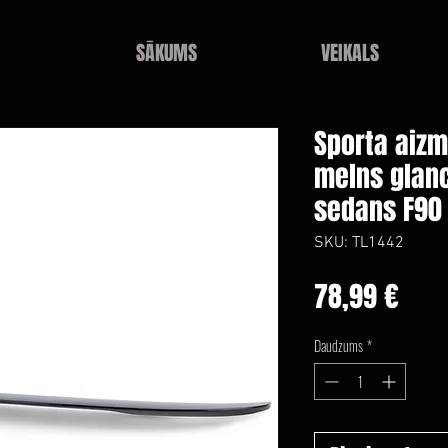
SĀKUMS
VEIKALS
Sporta aizm
melns glan
sedans F90
SKU: TL1442
Cen
78,99 €
Daudzums
*