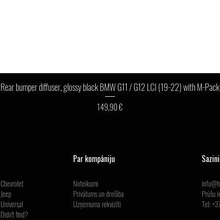
Ātrais skats
Rear bumper diffuser, glossy black BMW G11 / G12 LCI (19-22) with M-Pack
Cena
149,90 €
Par kompāniju
Sazin
Chevrolet
Noteikumi
info@tu
Jeep
Privātums un drošība
Prūšu i
Universal
Uzņēmuma
rekvizīti
Tel: +
Didn't find?