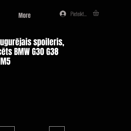
Pieteikties
More
ugurējais spoileris,
cēts BMW G30 G38
 M5
a