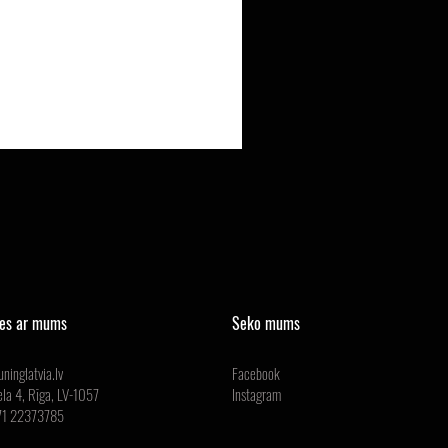
ies ar mums
Seko mums
ninglatvia.lv
Facebook
ela 4, Rīga, LV-1057
Instagram
371 22373785