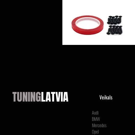
TUNING
LATVIA
Veikals
Audi
BMW
Mercedes
Opel