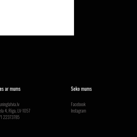
ies ar mums
Seko mums
ninglatvia.lv
Facebook
ela 4, Rīga, LV-1057
Instagram
371 22373785