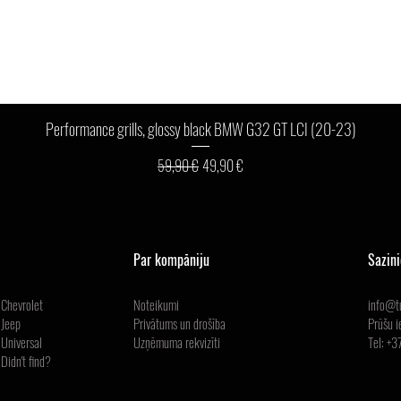
Ātrais skats
Performance grills, glossy black BMW G32 GT LCI (20-23)
Parastā cena
Izpārdošanas cena
59,90 €
49,90 €
Par kompāniju
Sazin
Chevrolet
Noteikumi
info@tu
Jeep
Privātums un drošība
Prūšu i
Universal
Uzņēmuma
rekvizīti
Tel: +
Didn't find?