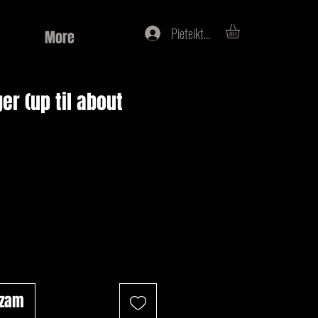
Pieteikties
More
er (up til about
na
ozam