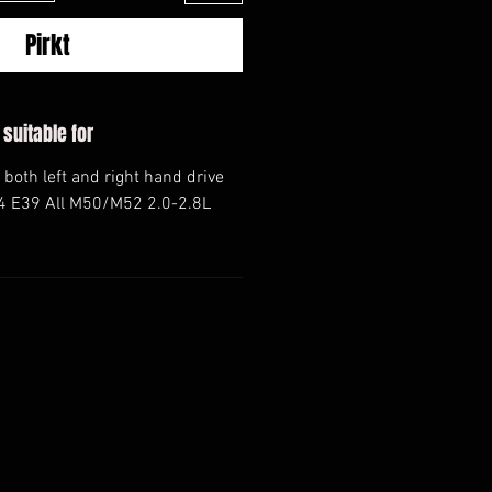
Pirkt
 suitable for
 both left and right hand drive
 E39 All M50/M52 2.0-2.8L