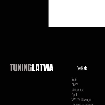
TUNING
LATVIA
Veikals
Audi
BMW
Mercedes
Opel
VW / Volkswagen
Universālās preces