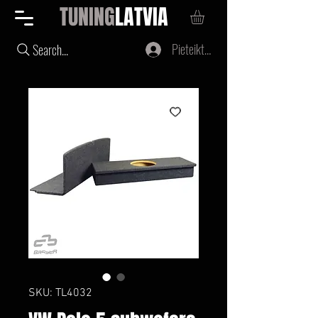
TUNING
LATVIA
Pieteikties
Search...
SKU: TL4032