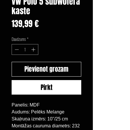
VW Polo 5 subwofera
kaste
Cena
139,99 €
Daudzums
*
Pievienot grozam
Pirkt
Panelis: MDF
Audums: Pelēks Melange
Skaļruņa izmērs: 10"/25 cm
Montāžas cauruma diametrs: 232