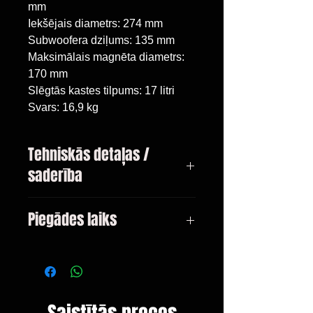
mm
Iekšējais diametrs: 274 mm
Subwoofera dziļums: 135 mm
Maksimālais magnēta diametrs:
170 mm
Slēgtās kastes tilpums: 17 litri
Svars: 16,9 kg
Tehniskās detaļas /
saderība
Volkswagen Polo 5 hečbeks, 2009.
Piegādes laiks
gada un jaunāks,
Subwoofers 10"/25 cm,
3-10 dienas
Tilpums 17 litri