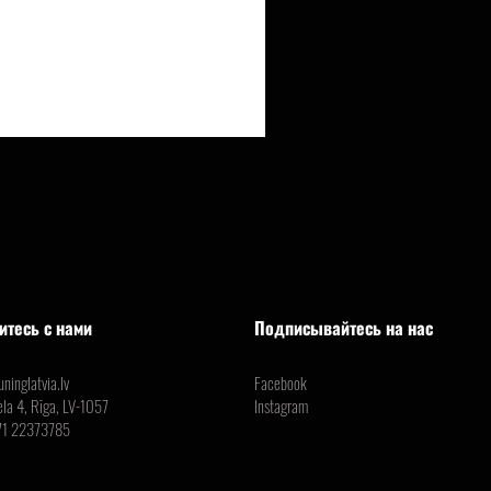
итесь с нами
Подписывайтесь на нас
ninglatvia.lv
Facebook
ela 4, Rīga, LV-1057
Instagram
71 22373785