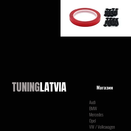
TUNING
LATVIA
Магазин
Audi
BMW
Mercedes
Opel
VW / Volkswagen