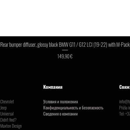
Быстрый просмотр
Rear bumper diffuser, glossy black BMW G11 / G12 LCI (19-22) with M-Pack
Цена
149,90 €
Компания
Свяж
Chevrolet
Условия и положения
info@tu
Jeep
Конфиденциальность и безопасность
Prūšu i
Universal
Сведения о компании
Tel:
+3
Didn't find?
Maxton Design