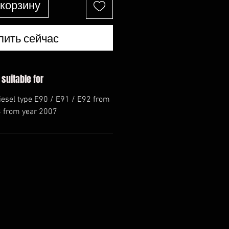
 корзину
пить сейчас
 suitable for
iesel type E90 / E91 / E92 from
3 from year 2007