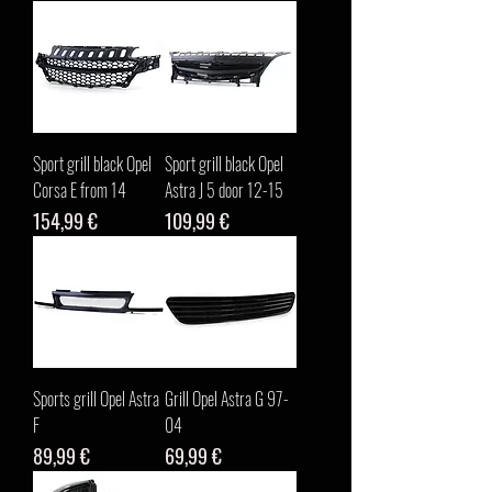
Sport grill black Opel
Sport grill black Opel
Corsa E from 14
Astra J 5 door 12-15
Цена
Цена
154,99 €
109,99 €
Sports grill Opel Astra
Grill Opel Astra G 97-
F
04
Цена
Цена
89,99 €
69,99 €