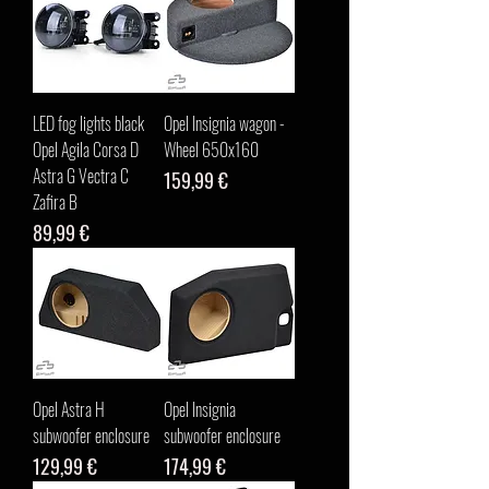
LED fog lights black
Opel Insignia wagon -
Opel Agila Corsa D
Wheel 650x160
Astra G Vectra C
Цена
159,99 €
Zafira B
Цена
89,99 €
Opel Astra H
Opel Insignia
subwoofer enclosure
subwoofer enclosure
Цена
Цена
129,99 €
174,99 €