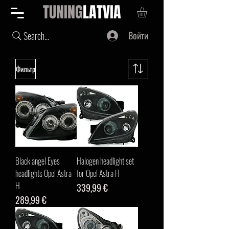
TUNING
LATVIA
Войти
Search...
Фильтр
Black angel Eyes
Halogen headlight set
headlights Opel Astra
for Opel Astra H
H
Цена
339,99 €
Цена
289,99 €