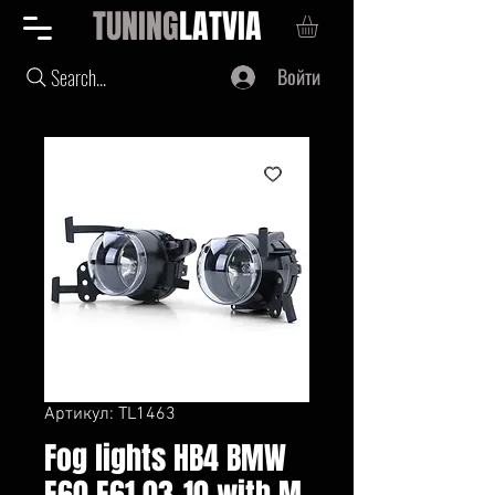
TUNING
LATVIA
Войти
Search...
Артикул: TL1463
Fog lights HB4 BMW
E60 E61 03-10 with M