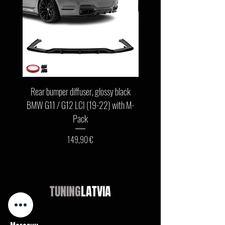
Rear bumper diffuser, glossy black
Front bumper lip, glossy b
BMW G11 / G12 LCI (19-22) with M-
G11 / G12 LCI (19-22) wit
Pack
Цена
149,90 €
TUNING
LATVIA
Магазин