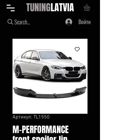
TUNING
LATVIA
Войти
Search...
Артикул: TL1550
M-PERFORMANCE
front spoiler lip