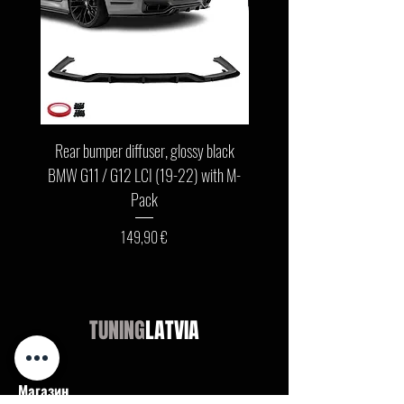
Rear bumper diffuser, glossy black
Front bumper lip, glossy b
BMW G11 / G12 LCI (19-22) with M-
G11 / G12 LCI (19-22) wit
Pack
Цена
149,90 €
TUNING
LATVIA
Магазин