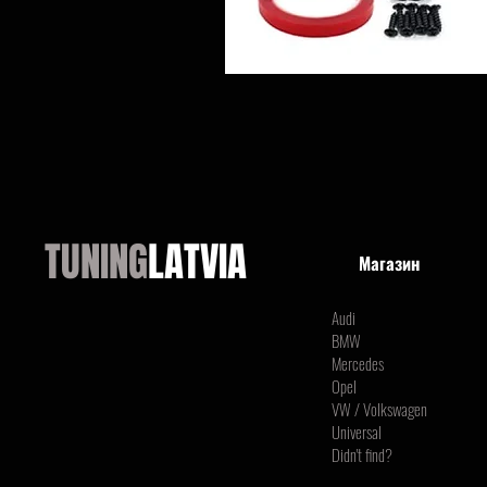
TUNING
LATVIA
Магазин
Audi
BMW
Mercedes
Opel
VW / Volkswagen
Universal
Didn't find?