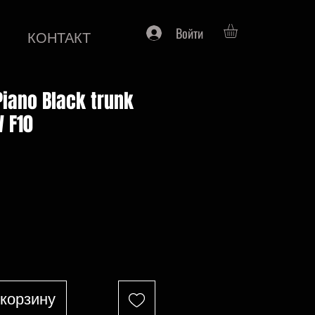
Войти
КОНТАКТ
iano Black trunk
 F10
на
 корзину