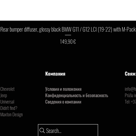
Быстрый просмотр
Rear bumper diffuser, glossy black BMW G11 / G12 LCI (19-22) with M-Pack
Цена
149,90 €
Компания
Свяж
Chevrolet
Условия и положения
info@tu
Jeep
Конфиденциальность и безопасность
Prūšu i
Universal
Сведения о компании
Tel:
+3
Didn't find?
Maxton Design
Search...