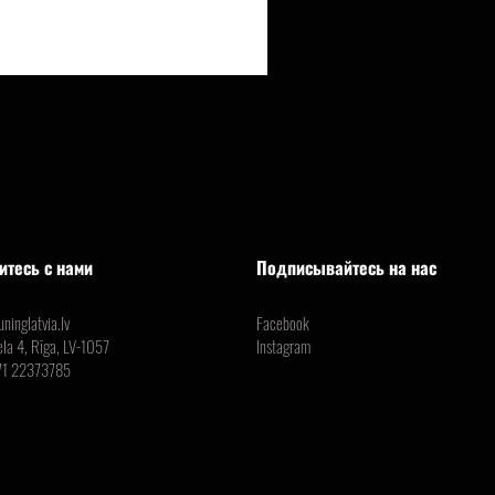
итесь с нами
Подписывайтесь на нас
ninglatvia.lv
Facebook
ela 4, Rīga, LV-1057
Instagram
71 22373785