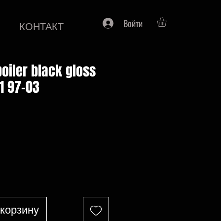
Войти
КОНТАКТ
poiler black gloss
J1 97-03
на
 корзину