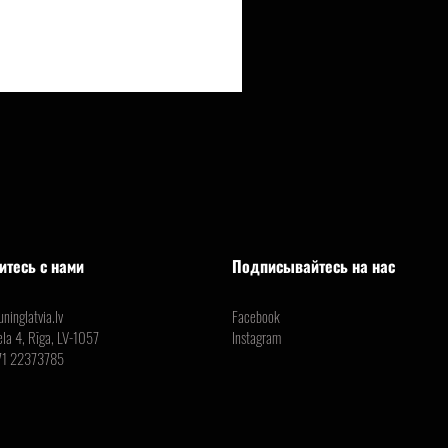
итесь с нами
Подписывайтесь на нас
ninglatvia.lv
Facebook
ela 4, Rīga, LV-1057
Instagram
71 22373785