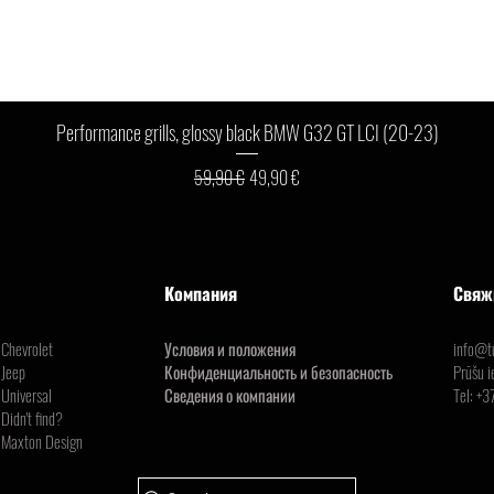
Быстрый просмотр
Performance grills, glossy black BMW G32 GT LCI (20-23)
Обычная цена
Цена со скидкой
59,90 €
49,90 €
Компания
Свяж
Chevrolet
Условия и положения
info@tu
Jeep
Конфиденциальность и безопасность
Prūšu i
Universal
Сведения о компании
Tel:
+3
Didn't find?
Maxton Design