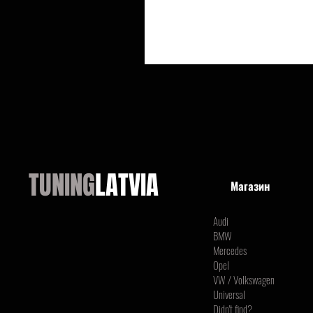
TUNING
LATVIA
Магазин
Audi
BMW
Mercedes
Opel
VW / Volkswagen
Universal
Didn't find?