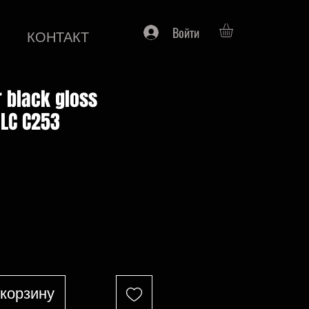
Войти
КОНТАКТ
r black gloss
LC C253
на
 корзину