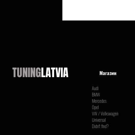
TUNING
LATVIA
Магазин
Audi
BMW
Mercedes
Opel
VW / Volkswagen
Universal
Didn't find?