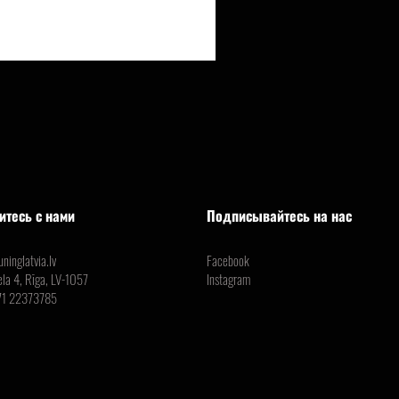
итесь с нами
Подписывайтесь на нас
ninglatvia.lv
Facebook
ela 4, Rīga, LV-1057
Instagram
71 22373785