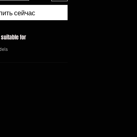
пить сейчас
 suitable for
dels