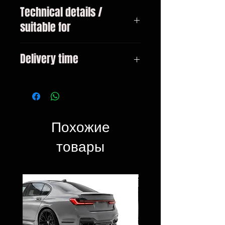
Technical details /
suitable for
BMW 3-series type G20 / G21
Delivery time
Sedan / Touring from 11/2018
3-10 days
Похожие
товары