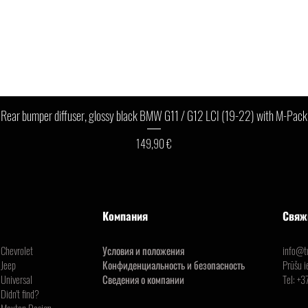
Быстрый просмотр
Rear bumper diffuser, glossy black BMW G11 / G12 LCI (19-22) with M-Pack
Цена
149,90 €
Компания
Свяж
Chevrolet
Условия и положения
info@tu
Jeep
Конфиденциальность и безопасность
Prūšu i
Universal
Сведения о компании
Tel:
+3
Didn't find?
Maxton Design