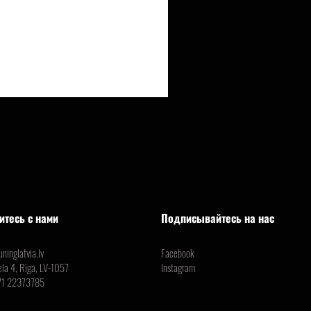
итесь с нами
Подписывайтесь на нас
ninglatvia.lv
Facebook
ela 4, Rīga, LV-1057
Instagram
71 22373785