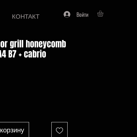
Войти
КОНТАКТ
tor grill honeycomb
A4 B7 + cabrio
на
 корзину