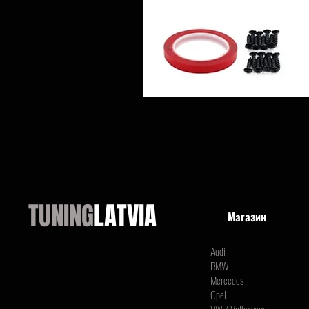
TUNING
LATVIA
Магазин
Audi
BMW
Mercedes
Opel
VW / Volkswagen