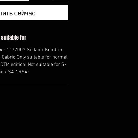
пить сейчас
 suitable for
04 - 11/2007 Sedan / Kombi +
Cabrio Only suitable for normal
TM edition! Not suitable for S-
ne / S4 / RS4)