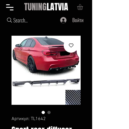
TUNING
LATVIA
Войти
Search...
Артикул: TL1642