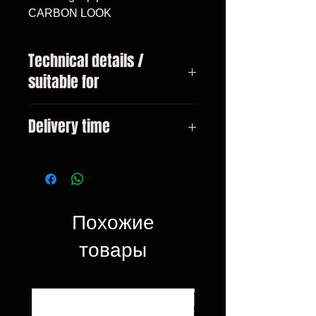
CARBON LOOK
Technical details /
suitable for
BMW 3-series type F30 sedan
Delivery time
from year 10/2011 Only suitable
for M-package bumpers!
3-10 days
Похожие
товары