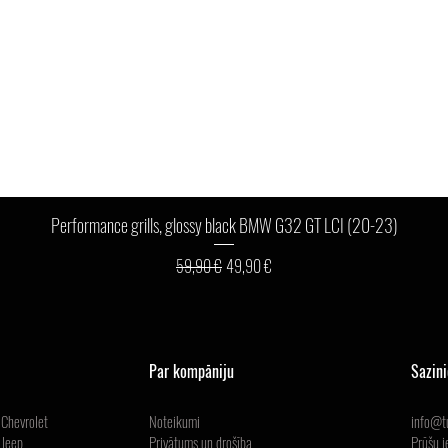
Ātrais skats
Performance grills, glossy black BMW G32 GT LCI (20-23)
Parastā cena
Izpārdošanas cena
59,90 €
49,90 €
Par kompāniju
Sazin
Chevrolet
Noteikumi
info@tu
Jeep
Privātums un drošība
Prūšu i