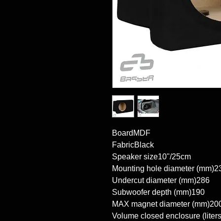
BoardMDF

FabricBlack

Speaker size10"/25cm

Mounting hole diameter (mm)23
Undercut diameter (mm)286

Subwoofer depth (mm)190

MAX magnet diameter (mm)200
Volume closed enclosure (liters