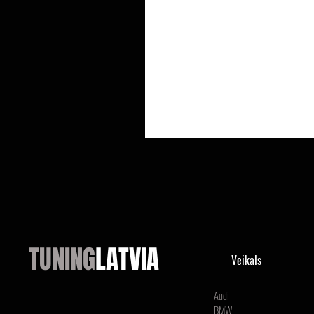
TUNING
LATVIA
Veikals
Audi
BMW