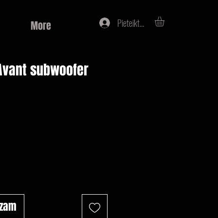
Pieteikties
More
Avant subwoofer
na
ozam