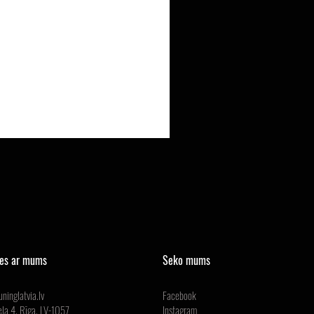
ies ar mums
Seko mums
ninglatvia.lv
Facebook
ela 4, Rīga, LV-1057
Instagram