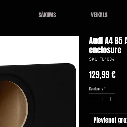
SĀKUMS
VEIKALS
Audi A4 B5 
enclosure
SKU: TL4004
Ce
129,99 €
Daudzums
*
Pievienot gr