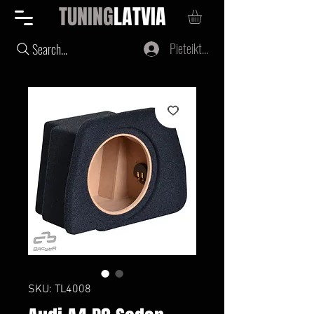
TUNING
LATVIA
Pieteikties
Search...
SKU: TL4008