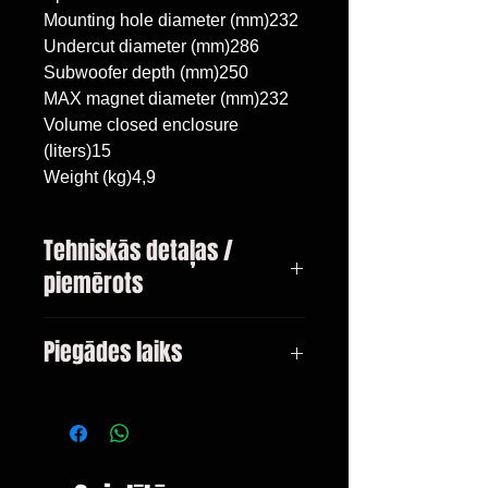
Mounting hole diameter (mm)232

Undercut diameter (mm)286

Subwoofer depth (mm)250

MAX magnet diameter (mm)232

Volume closed enclosure 
(liters)15

Weight (kg)4,9
Tehniskās detaļas /
piemērots
Audi A4 B8 Sedan 2008 - 2015,
Piegādes laiks
zemfrekvences skaļrunis
10"/25cm, tilpums 15 litri
3-10 dienas