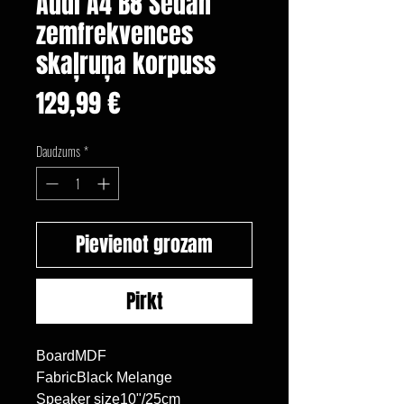
Audi A4 B8 Sedan
zemfrekvences
skaļruņa korpuss
Cena
129,99 €
Daudzums
*
Pievienot grozam
Pirkt
BoardMDF

FabricBlack Melange

Speaker size10"/25cm
