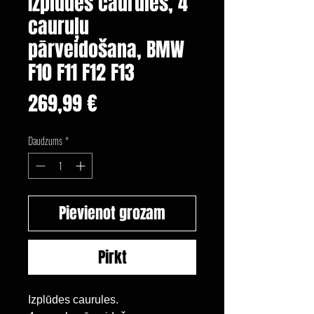
Izplūdes caurules, 4
cauruļu
pārveidošana, BMW
F10 F11 F12 F13
Cena
269,99 €
Daudzums
*
Pievienot grozam
Pirkt
Izplūdes caurules.