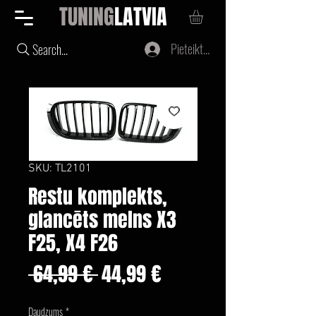
TUNING
LATVIA
Pieteikties
Search...
SKU: TL2101
Restu komplekts,
glancēts melns X3
F25, X4 F26
Parastā
Izpārdošanas
 64,99 € 
44,99 €
cena
cena
Daudzums
*