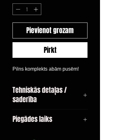
Pievienot grozam
Pirkt
Pilns komplekts abām pusēm!
Tehniskās detaļas /
saderība
X3 (F25); X4 (F26)
Piegādes laiks
Visi modeļi
3-10 dienas