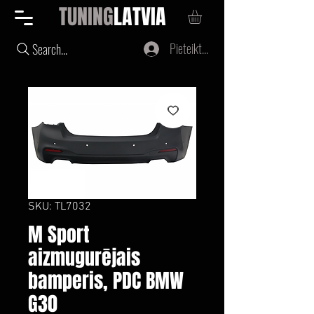
TUNING
LATVIA
Pieteikties
Search...
SKU: TL7032
M Sport
aizmugurējais
bamperis, PDC BMW
G30