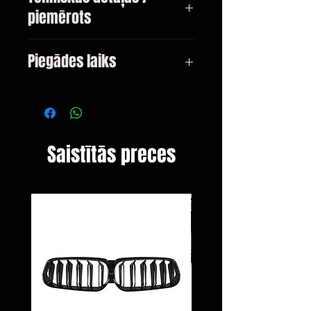
piemērots
BMW 5 (G30), 17 -
Piegādes laiks
3-10 dienas
Saistītās preces