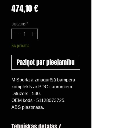
Cena
474,10 €
Daudzums
*
Nav pieejams
Paziņot par pieejamību
M Sporta aizmugurējā bampera
komplekts ar PDC caurumiem.
Difuzors - 530.
OEM kods - 51128073725.
ABS plastmasa.
Tehniskās detaļas /