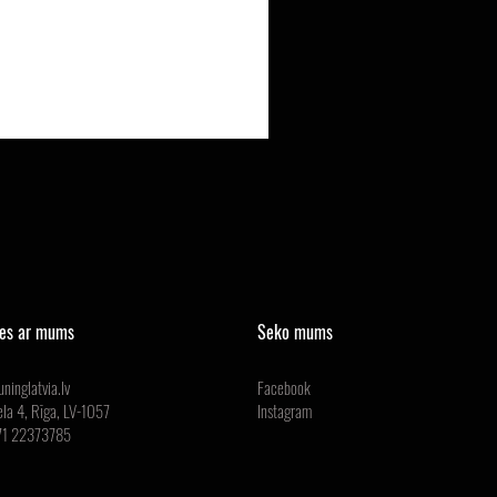
ies ar mums
Seko mums
ninglatvia.lv
Facebook
ela 4, Rīga, LV-1057
Instagram
371 22373785