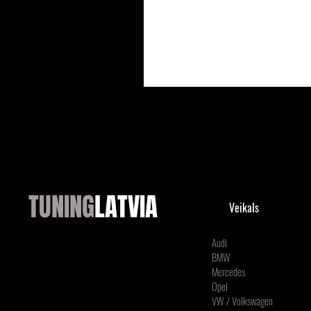
TUNING
LATVIA
Veikals
Audi
BMW
Mercedes
Opel
VW / Volkswagen