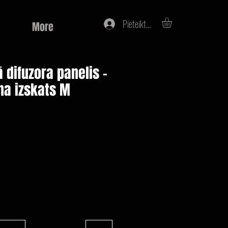
Pieteikties
More
 difuzora panelis -
na izskats M
na