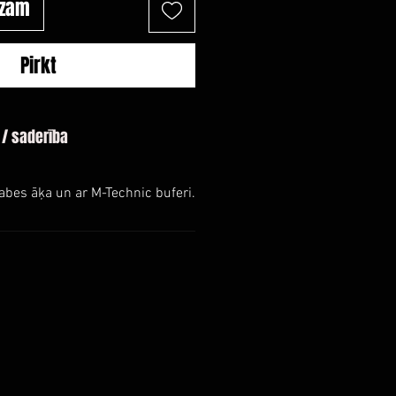
ozam
Pirkt
 / saderība
abes āķa un ar M-Technic buferi.