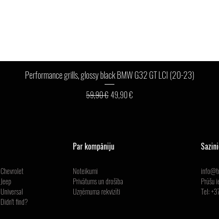
Ātrais skats
Performance grills, glossy black BMW G32 GT LCI (20-23)
Parastā cena
Izpārdošanas cena
59,90 €
49,90 €
Par kompāniju
Sazin
Chevrolet
Noteikumi
info@tu
Jeep
Privātums un drošība
Prūšu i
Universal
Uzņēmuma
rekvizīti
Tel: +
Didn't find?