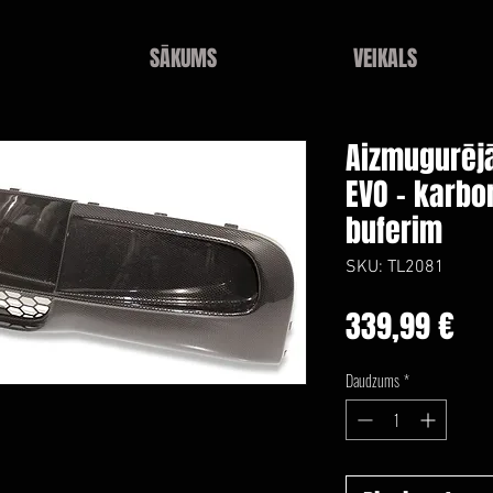
SĀKUMS
VEIKALS
Aizmugurējā
EVO - karbo
buferim
SKU: TL2081
Ce
339,99 €
Daudzums
*