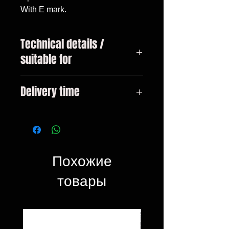
With E mark.
Technical details /
suitable for
BMW 5-series type E39 sedan year
Delivery time
09/2000 - 06/2003
3-10 days
Похожие
товары