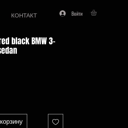
Войти
КОНТАКТ
 red black BMW 3-
sedan
на
 корзину