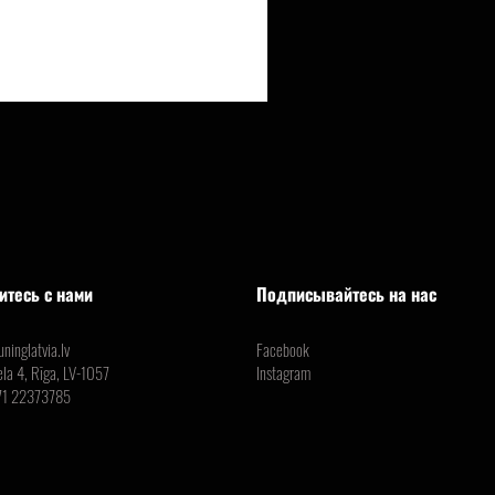
итесь с нами
Подписывайтесь на нас
ninglatvia.lv
Facebook
ela 4, Rīga, LV-1057
Instagram
71 22373785