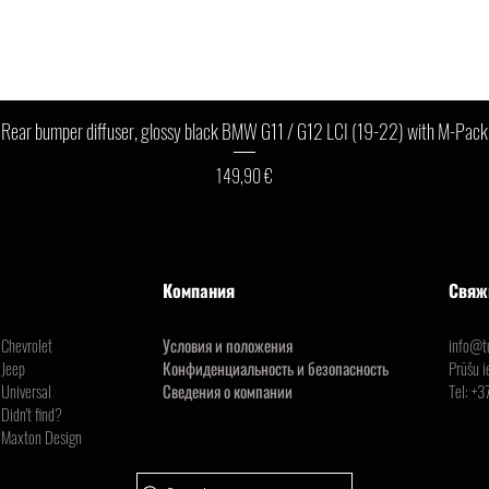
Быстрый просмотр
Rear bumper diffuser, glossy black BMW G11 / G12 LCI (19-22) with M-Pack
Цена
149,90 €
Компания
Свяж
Chevrolet
Условия и положения
info@tu
Jeep
Конфиденциальность и безопасность
Prūšu i
Universal
Сведения о компании
Tel:
+3
Didn't find?
Maxton Design