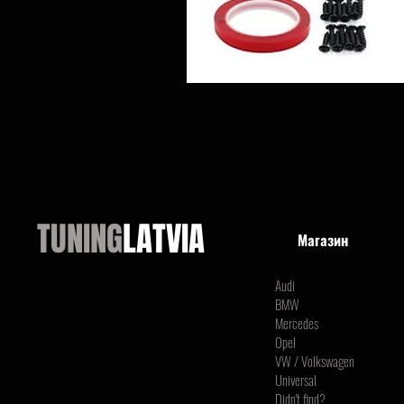
TUNING
LATVIA
Магазин
Audi
BMW
Mercedes
Opel
VW / Volkswagen
Universal
Didn't find?