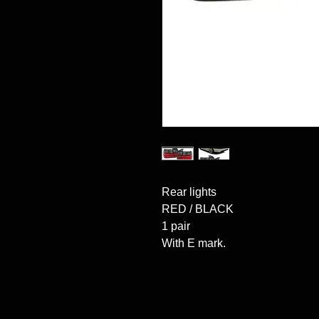
Rear lights

RED / BLACK

1 pair

With E mark.