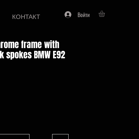
Войти
КОНТАКТ
chrome frame with
ck spokes BMW E92
на