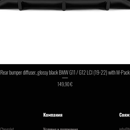
Быстрый просмотр
Rear bumper diffuser, glossy black BMW G11 / G12 LCI (19-22) with M-Pack
Цена
149,90 €
Компания
Свяж
Chevrolet
Условия и положения
info@tu