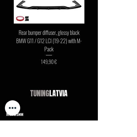
Rear bumper diffuser, glossy black
Front bumper lip, glossy b
BMW G11 / G12 LCI (19-22) with M-
G11 / G12 LCI (19-22) wit
Pack
Цена
149,90 €
TUNING
LATVIA
Магазин
Audi
BMW
Mercedes