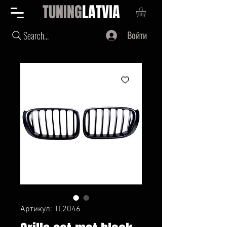
TUNING
LATVIA
Войти
Search...
Артикул: TL2046