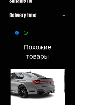
suitable for
X3 (F25) X4 (F26) All models
Delivery time
3-10 days
Похожие
товары