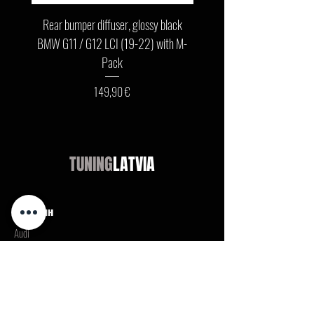
Rear bumper diffuser, glossy black
Front bumper lip, glossy b
BMW G11 / G12 LCI (19-22) with M-
G11 / G12 LCI (19-22) wit
Pack
Цена
149,90 €
TUNING
LATVIA
Магазин
Audi
BMW
Mercedes
Opel
VW / Volkswagen
Universal