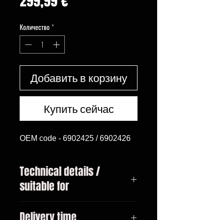
Цена
299,99 €
Количество
*
Добавить в корзину
Купить сейчас
OEM code - 6902425 / 6902426
Technical details /
suitable for
BMW 5 (E39), 09.00 - 06.03 All
Delivery time
models year from 09/2000-