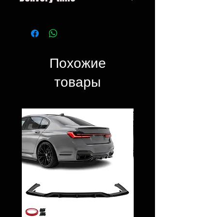
without xenon
On request.
Похожие
товары