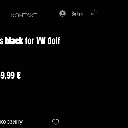
Войти
КОНТАКТ
ts black for VW Golf
бычная
Спеццена
59,99 €
ена
 корзину