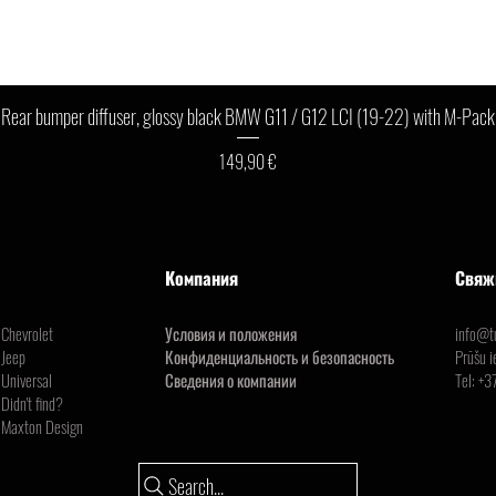
Быстрый просмотр
Rear bumper diffuser, glossy black BMW G11 / G12 LCI (19-22) with M-Pack
Цена
149,90 €
Компания
Свяж
Chevrolet
Условия и положения
info@tu
Jeep
Конфиденциальность и безопасность
Prūšu i
Universal
Сведения о компании
Tel:
+3
Didn't find?
Maxton Design
Search...