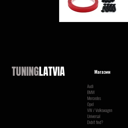
TUNING
LATVIA
Магазин
Audi
BMW
Mercedes
Opel
VW / Volkswagen
Universal
Didn't find?