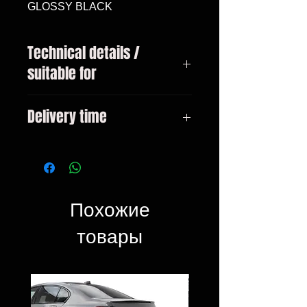
GLOSSY BLACK
Technical details /
suitable for
BMW 4-series type F32 / F36
Delivery time
Coupe / Gran Coupe Only suitable
for M-package bumpers from
3-10 days
10/2013
Похожие
товары