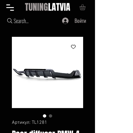
TUNING
LATVIA
Войти
Search...
Артикул: TL1281