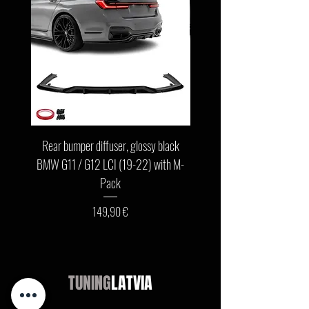
Rear bumper diffuser, glossy black
Front bumper lip, glossy b
BMW G11 / G12 LCI (19-22) with M-
G11 / G12 LCI (19-22) wit
Pack
Цена
149,90 €
TUNING
LATVIA