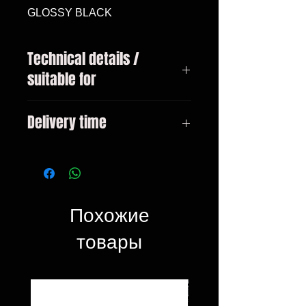
GLOSSY BLACK
Technical details /
suitable for
BMW 2-series type F22 / F23
Delivery time
Coupe / Cabrio from 2013 only fits
with M-package bumper!
3-10 days
Похожие
товары