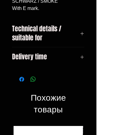
SCHWARZ / SMOKE

With E mark.
Technical details /
suitable for
VW T4 Bus / Transporter /
Delivery time
Caravelle / Multivan year 07 /
1990-04 / 2003
3-10 days
Похожие
товары