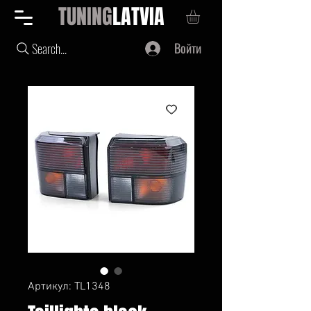
TUNING
LATVIA
Войти
Search...
Артикул: TL1348