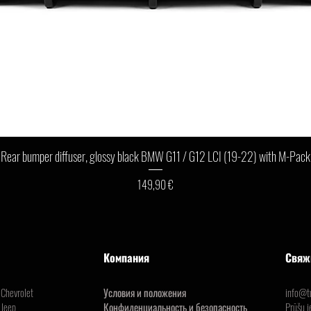
Быстрый просмотр
Rear bumper diffuser, glossy black BMW G11 / G12 LCI (19-22) with M-Pack
Цена
149,90 €
Компания
Свяж
Chevrolet
Условия и положения
info@tu
Jeep
Конфиденциальность и безопасность
Prūšu i