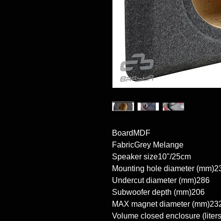
BoardMDF

FabricGrey Melange

Speaker size10"/25cm

Mounting hole diameter (mm)23
Undercut diameter (mm)286

Subwoofer depth (mm)206

MAX magnet diameter (mm)232
Volume closed enclosure (liters