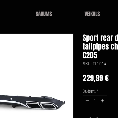
SĀKUMS
VEIKALS
Sport rear d
tailpipes 
C205
SKU: TL1014
Ce
229,99 €
Daudzums
*