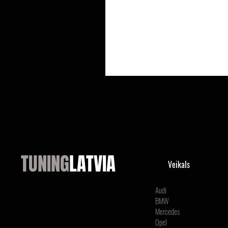
TUNING
LATVIA
Veikals
Audi
BMW
Mercedes
Opel