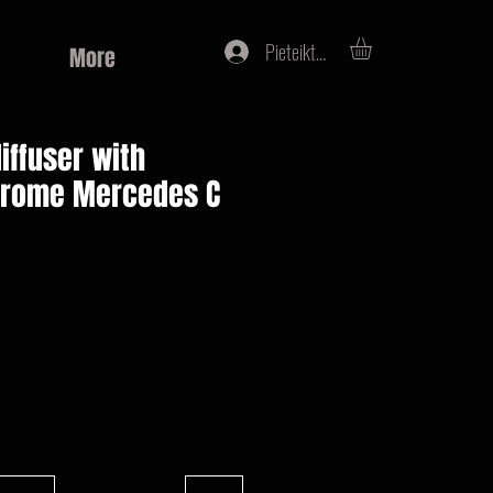
Pieteikties
More
iffuser with
chrome Mercedes C
na