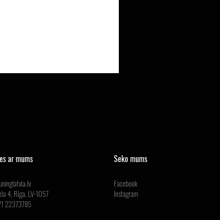
ies ar mums
Seko mums
ninglatvia.lv
Facebook
ela 4, Rīga, LV-1057
Instagram
371 22373785