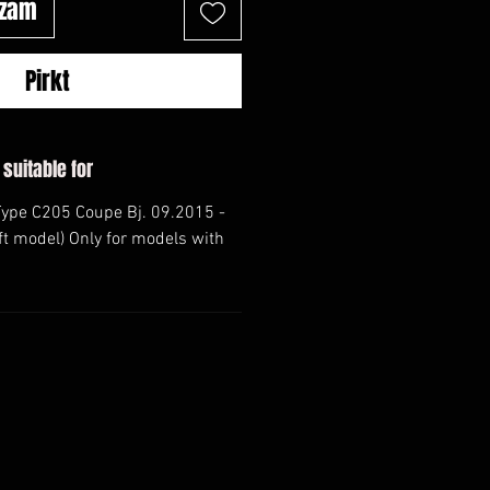
ozam
Pirkt
 suitable for
ype C205 Coupe Bj. 09.2015 -
ft model) Only for models with