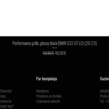
Ātrais skats
Performance grills, glossy black BMW G32 GT LCI (20-23)
Parastā cena
Izpārdošanas cena
59,90 €
49,90 €
Par kompāniju
Sazin
Chevrolet
Noteikumi
info@tu
Jeep
Privātums un drošība
Prūšu i
Universal
Uzņēmuma
rekvizīti
Tel: +
Didn't find?