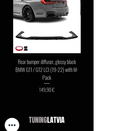
Rear bumper diffuser, glossy black
Front bumper lip, glossy b
BMW G11 / G12 LCI (19-22) with M-
G11 / G12 LCI (19-22) wit
Pack
Цена
149,90 €
TUNING
LATVIA