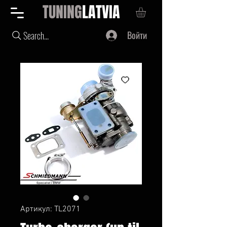
TUNING
LATVIA
Войти
Search...
Артикул: TL2071